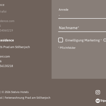
nce
Anrede
rafoi
idence.
com
6
Nachname
734060219
Einwilligung Marketing
Residence
6 Prad am Stilfserjoch
* Pflichtfelder
eni.
com
16
056130218
p
|
© 2026 Stelvio Hotels
rol
|
Ferienwohnung Prad am Stilfserjoch