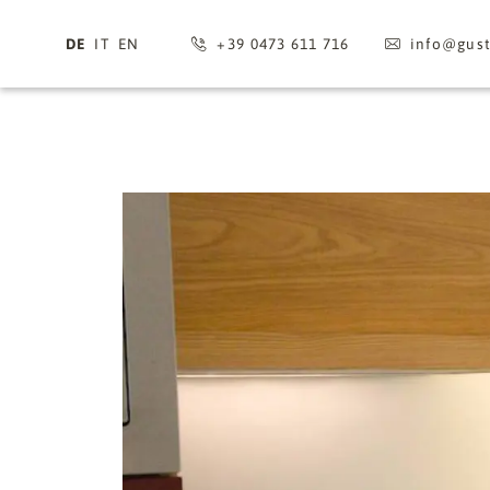
DE
IT
EN
+39 0473 611 716
info@
gus