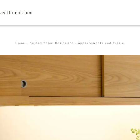
tav-thoeni.
com
Home
-
Gustav Thöni Residence
-
Appartements und Preise