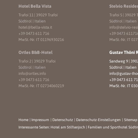
Hotel Bella Vista
Stelvio Reside
Trafoi 11
|
39029 Trafoi
Trafoi 5
|
39029 T
Südtirol | Italien
Südtirol | Italien
hotel@
bella-vista.
it
info@
stelvio-res
+39 0473 611 716
+39 0473 61171
MwSt.-Nr. IT 01196930216
MwSt.-Nr. IT 02
Ortles B&B-Hotel
Gustav Thöni 
Trafoi 2
|
39029 Trafoi
Sandweg 9
|
3902
Südtirol | Italien
Südtirol | Italien
info@
ortles.
info
info@
gustav-tho
+39 0473 611 716
+39 0473 611 7
MwSt.-Nr. IT 02734060219
MwSt.-Nr. IT 03
Home
|
Impressum
|
Datenschutz
|
Datenschutz-Einstellungen
|
Sitema
Interessante Seiten:
Hotel am Stilfserjoch
|
Familien und Sporthotel Südti