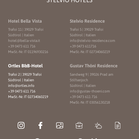
STELVIO HOTELS
Hotel Bella Vista
Stelvio Residence
Trafoi 11
|
39029 Trafoi
Trafoi 5
|
39029 Trafoi
Südtirol | Italien
Südtirol | Italien
hotel@
bella-vista.
it
info@
stelvio-residence.
com
+39 0473 611 716
+39 0473 611716
MwSt.-Nr. IT 01196930216
MwSt.-Nr. IT 02734060219
Ortles B&B-Hotel
Gustav Thöni Residence
Trafoi 2
|
39029 Trafoi
Sandweg 9
|
39026 Prad am
Südtirol | Italien
Stilfserjoch
info@
ortles.
info
Südtirol | Italien
+39 0473 611 716
info@
gustav-thoeni.
com
MwSt.-Nr. IT 02734060219
+39 0473 611 716
MwSt.-Nr. IT 03056130218