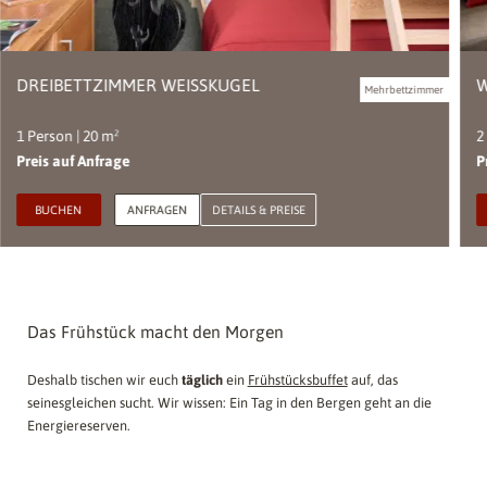
DREIBETTZIMMER WEISSKUGEL
Mehrbettzimmer
1 Person | 20 m²
2
Preis auf Anfrage
P
BUCHEN
ANFRAGEN
DETAILS & PREISE
Das Frühstück macht den Morgen
Deshalb tischen wir euch
täglich
ein
Frühstücksbuffet
auf, das
seinesgleichen sucht. Wir wissen: Ein Tag in den Bergen geht an die
Energiereserven.