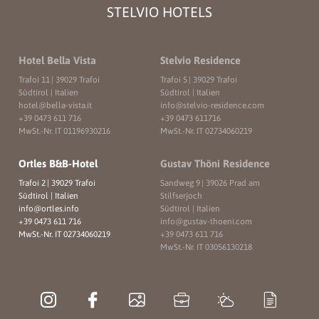
STELVIO HOTELS
Hotel Bella Vista
Stelvio Residence
Trafoi 11
|
39029 Trafoi
Trafoi 5
|
39029 Trafoi
Südtirol | Italien
Südtirol | Italien
hotel@
bella-vista.
it
info@
stelvio-residence.
com
+39 0473 611 716
+39 0473 611716
MwSt.-Nr. IT 01196930216
MwSt.-Nr. IT 02734060219
Ortles B&B-Hotel
Gustav Thöni Residence
Trafoi 2
|
39029 Trafoi
Sandweg 9
|
39026 Prad am
Südtirol | Italien
Stilfserjoch
info@
ortles.
info
Südtirol | Italien
+39 0473 611 716
info@
gustav-thoeni.
com
MwSt.-Nr. IT 02734060219
+39 0473 611 716
MwSt.-Nr. IT 03056130218