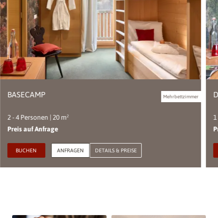
BASECAMP
D
Mehrbettzimmer
2 - 4 Personen | 20 m²
1
Preis auf Anfrage
P
BUCHEN
ANFRAGEN
DETAILS & PREISE