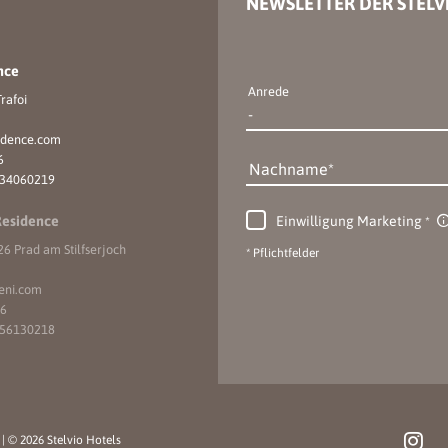
NEWSLETTER DER STELV
nce
Anrede
rafoi
idence.
com
6
Nachname
734060219
Einwilligung Marketing
Residence
6 Prad am Stilfserjoch
* Pflichtfelder
eni.
com
16
056130218
p
|
© 2026 Stelvio Hotels