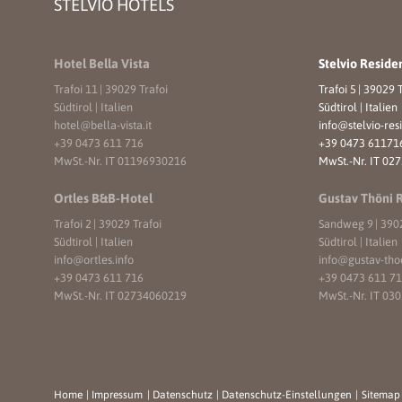
STELVIO HOTELS
Hotel Bella Vista
Stelvio Reside
Trafoi 11
|
39029 Trafoi
Trafoi 5
|
39029 T
Südtirol | Italien
Südtirol | Italien
hotel@
bella-vista.
it
info@
stelvio-res
+39 0473 611 716
+39 0473 61171
MwSt.-Nr. IT 01196930216
MwSt.-Nr. IT 02
Ortles B&B-Hotel
Gustav Thöni 
Trafoi 2
|
39029 Trafoi
Sandweg 9
|
3902
Südtirol | Italien
Südtirol | Italien
info@
ortles.
info
info@
gustav-tho
+39 0473 611 716
+39 0473 611 7
MwSt.-Nr. IT 02734060219
MwSt.-Nr. IT 03
Home
|
Impressum
|
Datenschutz
|
Datenschutz-Einstellungen
|
Sitema