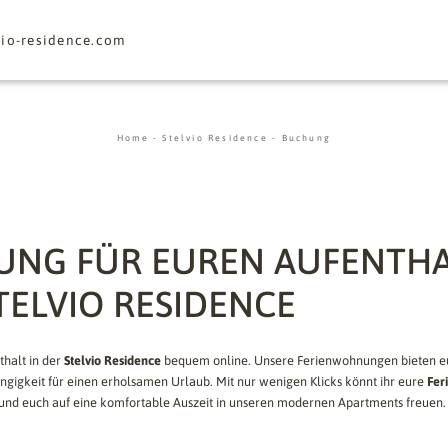
vio-residence.
com
Home
-
Stelvio Residence
-
Buchung
NG FÜR EUREN AUFENTHA
TELVIO RESIDENCE
thalt in der
Stelvio Residence
bequem online. Unsere Ferienwohnungen bieten eu
igkeit für einen erholsamen Urlaub. Mit nur wenigen Klicks könnt ihr eure
Fer
und euch auf eine komfortable Auszeit in unseren modernen Apartments freuen.