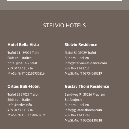
STELVIO HOTELS
Hotel Bella Vista
Stelvio Residence
Trafoi 11
|
39029 Trafoi
Trafoi 5
|
39029 Trafoi
Südtirol | Italien
Südtirol | Italien
hotel@
bella-vista.
it
info@
stelvio-residence.
com
+39 0473 611 716
+39 0473 611716
MwSt.-Nr. IT 01196930216
MwSt.-Nr. IT 02734060219
Ortles B&B-Hotel
Gustav Thöni Residence
Trafoi 2
|
39029 Trafoi
Sandweg 9
|
39026 Prad am
Südtirol | Italien
Stilfserjoch
info@
ortles.
info
Südtirol | Italien
+39 0473 611 716
info@
gustav-thoeni.
com
MwSt.-Nr. IT 02734060219
+39 0473 611 716
MwSt.-Nr. IT 03056130218