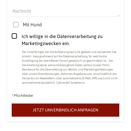
Nachricht
Mit Hund
Ich willige in die Datenverarbeitung zu
Marketingzwecken ein.
Der Unterfertigte, der die
Aufklärung laut Link
gelesen und verstanden hat,
stimmt – bezugnehmend auf die Datenverarbeitung, für welche die
Einwilligung der betroffenen Person gesetzlich vorgeschrieben ist – der
Verarbeitung seiner personenbezogenen Daten seitens Gustav Thöni
Residence für die Übermittlung von Werbe- und Marketingmitteilungen
über unsere Dienstleistungen, Aktionen/Angebote usw., einschließlich des
Versands von Newslettern, über automatisierte (E-Mail, SMS usw.) und nicht-
automatisierte (postalisch, Callcenter) Systeme zu.
* Pflichtfelder
JETZT UNVERBINDLICH ANFRAGEN