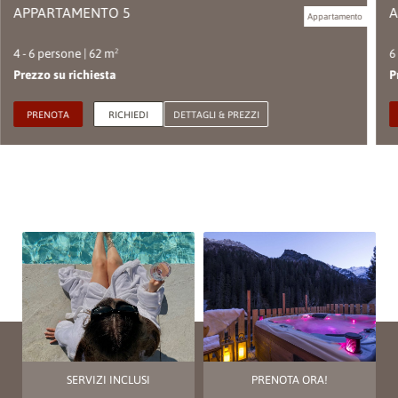
APPARTAMENTO 5
A
Appartamento
4 - 6 persone | 62 m²
6
Prezzo su richiesta
P
PRENOTA
RICHIEDI
DETTAGLI & PREZZI
SERVIZI INCLUSI
PRENOTA ORA!