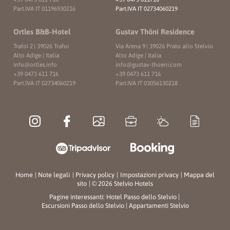
Part.IVA IT 01196930216
Part.IVA IT 02734060219
Ortles B&B-Hotel
Gustav Thöni Residence
Trafoi 2
|
39026 Trafoi
Via Arena 9
|
39026 Prato allo Stelvio
Alto Adige | Italia
Alto Adige | Italia
info@
ortles.
info
info@
gustav-thoeni.
com
+39 0473 611 716
+39 0473 611 716
Part.IVA IT 02734060219
Part.IVA IT 03056130218
Home
|
Note legali
|
Privacy policy
|
Impostazioni privacy
|
Mappa del
sito
|
© 2026 Stelvio Hotels
Pagine interessanti:
Hotel Passo dello Stelvio
|
Escursioni Passo dello Stelvio
|
Appartamenti Stelvio