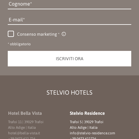
Cognome
E-mail
Consenso marketing
* obbligatorio
ISCRIVITI ORA
STELVIO HOTELS
Hotel Bella Vista
Stelvio Residence
Trafoi 11
|
39029 Trafoi
Trafoi 5
|
39029 Trafoi
Alto Adige | Italia
Alto Adige | Italia
hotel@
bella-vista.
it
info@
stelvio-residence.
com
+39 0473 611 716
+39 0473 611716