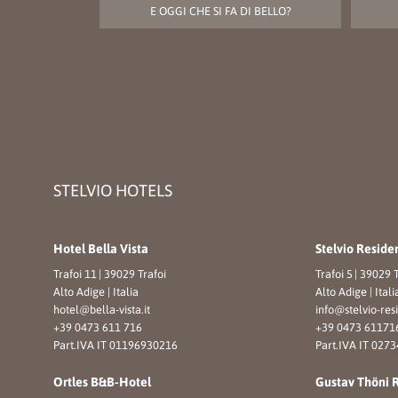
E OGGI CHE SI FA DI BELLO?
STELVIO HOTELS
Hotel Bella Vista
Stelvio Reside
Trafoi 11
|
39029 Trafoi
Trafoi 5
|
39029 T
Alto Adige | Italia
Alto Adige | Itali
hotel@
bella-vista.
it
info@
stelvio-res
+39 0473 611 716
+39 0473 61171
Part.IVA IT 01196930216
Part.IVA IT 027
Ortles B&B-Hotel
Gustav Thöni 