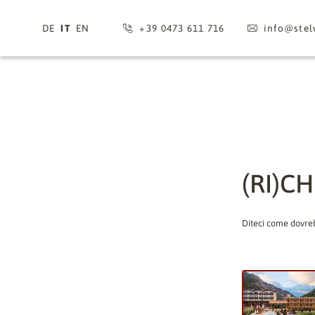
DE
IT
EN
+39 0473 611 716
info@
stel
(RI)C
Diteci come dovreb