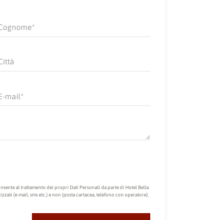
Cognome
Città
E-mail
cconsente al trattamento dei propri Dati Personali da parte di Hotel Bella
izzati (e-mail, sms etc.) e non (posta cartacea, telefono con operatore).