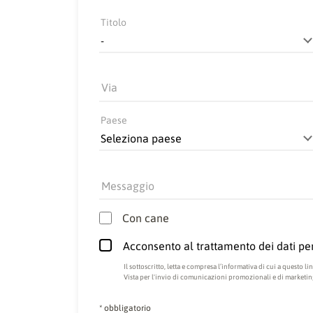
Titolo
Via
Paese
Messaggio
Con cane
Acconsento al trattamento dei dati per
Il sottoscritto, letta e compresa
l’informativa di cui a questo li
Vista per l'invio di comunicazioni promozionali e di marketing i
* obbligatorio