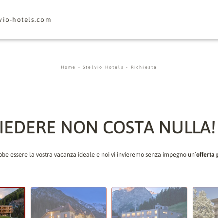
vio-hotels.
com
Home
-
Stelvio Hotels
-
Richiesta
HIEDERE NON COSTA NULLA!
be essere la vostra vacanza ideale e noi vi invieremo senza impegno un’
offerta 