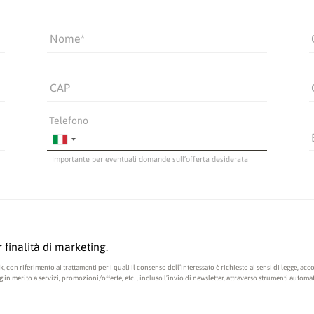
Nome
CAP
Telefono
Importante per eventuali domande sull’offerta desiderata
 finalità di marketing.
nk
, con riferimento ai trattamenti per i quali il consenso dell’interessato è richiesto ai sensi di legge, a
n merito a servizi, promozioni/offerte, etc. , incluso l’invio di newsletter, attraverso strumenti automat