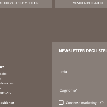
MOOD VACANZA: MODE ON!
I VOSTRI ALBERGATORI
NEWSLETTER DEGLI STE
nce
Titolo
rafoi
a
idence.
com
6
Cognome
34060219
Consenso marketing
Residence